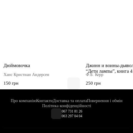
Дюймовочка
Джинн и воины-дьяво
“Дети лампы”, книга 4
Ханс Кристиан Андерсен
Ф.Б. Керр
150 грн
250 грн
Про компанію
Контакти
Доставка та оплата
Повернення і обмін
Політика конфіденційності
067 731 81 26
063 297 04 04