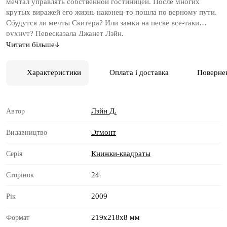
мечтал управлять собственной гостиницей. После многих
крутых виражей его жизнь наконец-то пошла по верному пути.
Сбудутся ли мечты Скитера? Или замки на песке все-таки
рухнут? Пересказала Джанет Лэйн.
Читати більше
Характеристики
Оплата і доставка
Поверне
Лэйн Д.
Автор
Эгмонт
Видавництво
Книжки-квадраты
Серія
24
Сторінок
2009
Рік
219x218x8 мм
Формат