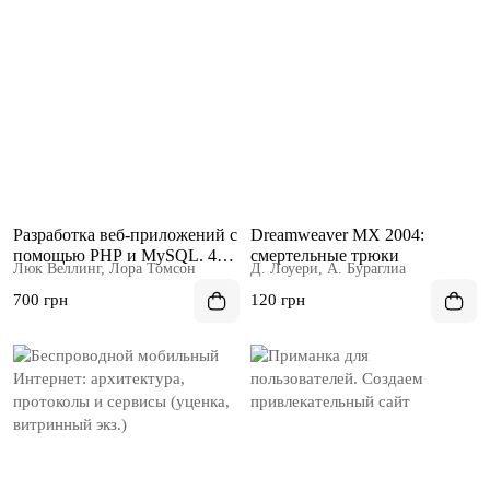
Разработка веб-приложений с
Dreamweaver MX 2004:
помощью PHP и MySQL. 4
смертельные трюки
Люк Веллинг, Лора Томсон
Д. Лоуери, А. Бураглиа
изд
700 грн
120 грн