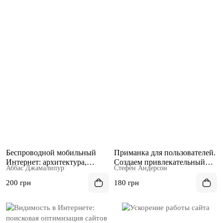
Беспроводной мобильный
Приманка для пользователей.
Интернет: архитектура,
Создаем привлекательный
Аббас Джамалипур
Стефен Андерсон
протоколы и сервисы
сайт
(уценка, витринный экз.)
200 грн
180 грн