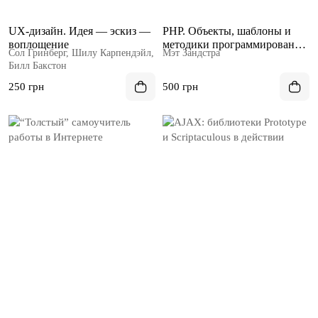
UX-дизайн. Идея — эскиз —
PHP. Объекты, шаблоны и
воплощение
методики программирования.
Сол Гринберг, Шилу Карпендэйл,
Мэт Зандстра
4 изд.
Билл Бакстон
250 грн
500 грн