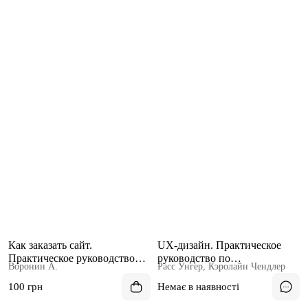
Как заказать сайт.
UX-дизайн. Практическое
Практическое руководство
руководство по
Воронин А.
Расс Унгер, Кэролайн Чендлер
для непрофессионалов
проектированию опыта
взаимодействия
100 грн
Немає в наявності