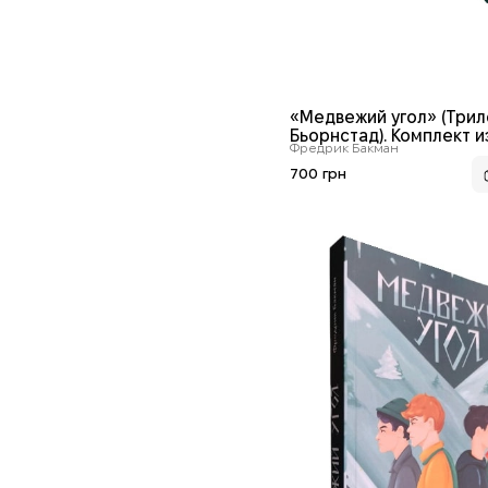
«Медвежий угол» (Трил
Бьорнстад). Комплект и
Фредрик Бакман
книг
700 грн