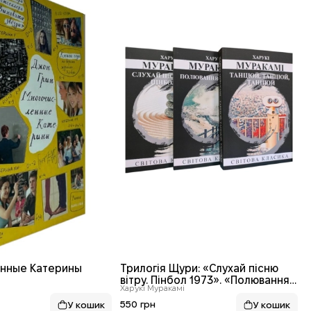
нные Катерины
Трилогія Щури: «Слухай пісню
вітру. Пінбол 1973». «Полювання
Харукі Муракамі
на овець». «Денс, Денс, Денс»
(комплект із 3 книг)
550 грн