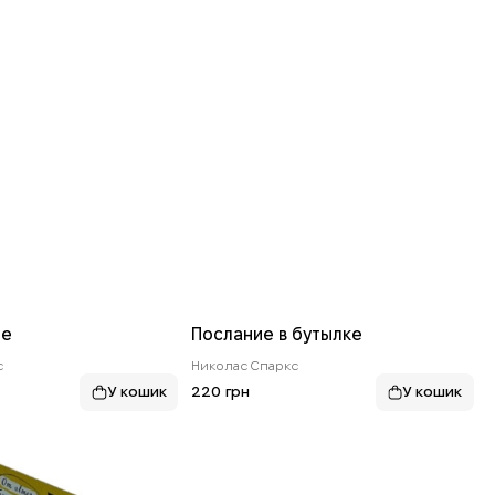
ие
Послание в бутылке
с
Николас Спаркс
220 грн