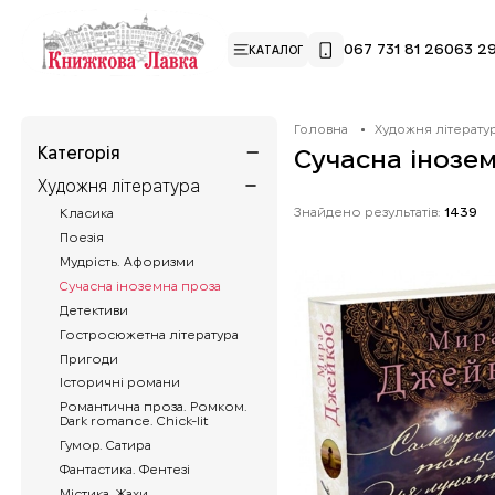
067 731 81 26
063 29
КАТАЛОГ
Головна
Художня літерату
Категорія
Сучасна інозе
Художня література
Знайдено результатів:
1439
Класика
Поезія
Мудрість. Афоризми
Сучасна іноземна проза
Детективи
Гостросюжетна література
Пригоди
Історичні романи
Романтична проза. Ромком.
Dark romance. Chick-lit
Гумор. Сатира
Фантастика. Фентезі
Містика. Жахи