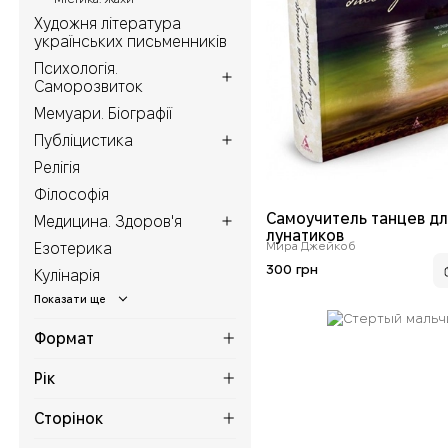
Художня література
українських письменників
Психологія.
Саморозвиток
Мемуари. Біографії
Публіцистика
Релігія
Філософія
Самоучитель танцев д
Медицина. Здоров'я
лунатиков
Мира Джейкоб
Езотерика
300 грн
Кулінарія
Формат
Рік
Сторінок