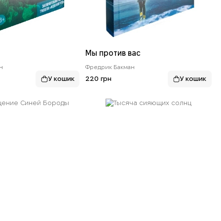
и
Мы против вас
н
Фредрик Бакман
220 грн