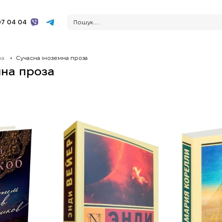
7 04 04
ра
Сучасна іноземна проза
мна проза