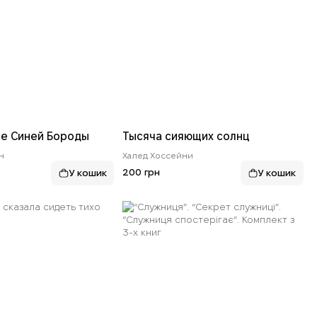
е Синей Бороды
Тысяча сияющих солнц
н
Халед Хоссейни
200 грн