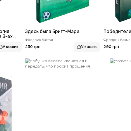
огия
Здесь была Бритт-Мари
Победител
з 3-ех
Фредрик Бакман
Фредрик Бакма
230 грн
290 грн