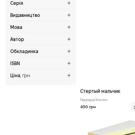
Серія
Видавництво
Мова
Автор
Обкладинка
ISBN
Ціна
, грн
Стертый мальчик
Гаррард Конли
450 грн