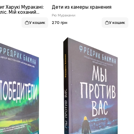
иг Харукі Муракамі:
Дети из камеры хранения
ліс. Мій коханий
Рю Мураками
збарвний Цкуру
роки його прощі
270 грн
ниг)