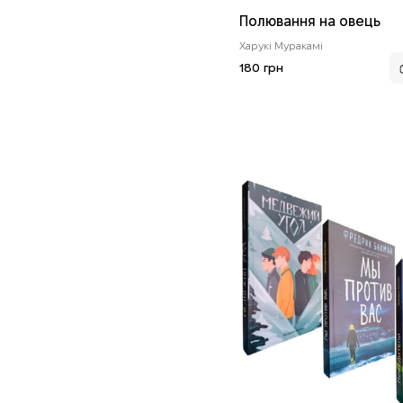
Полювання на овець
Харукі Муракамі
180 грн