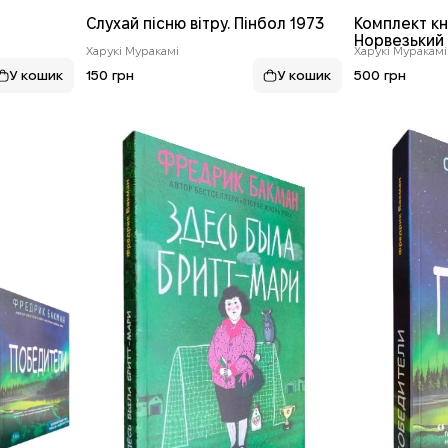
Слухай пісню вітру. Пінбол 1973
Комплект кн
Норвезький 
Харукі Муракамі
Харукі Муракамі
sputnik. Бе
Тадзакі та 
150 грн
500 грн
(набір із 3 к