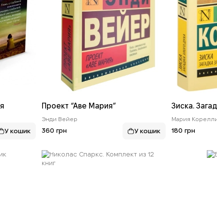
ля
Проект “Аве Мария”
Зиска. Зага
Энди Вейер
Мария Корелл
360 грн
180 грн