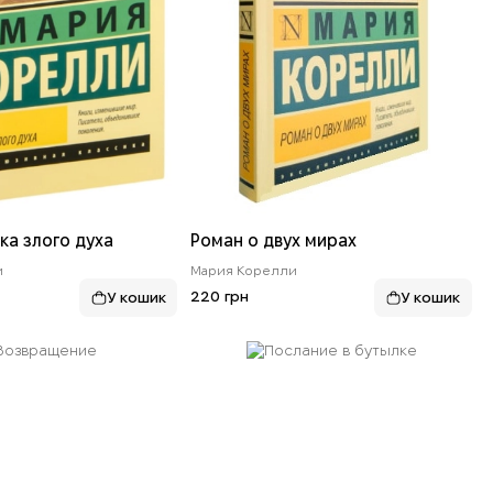
дка злого духа
Роман о двух мирах
и
Мария Корелли
220 грн