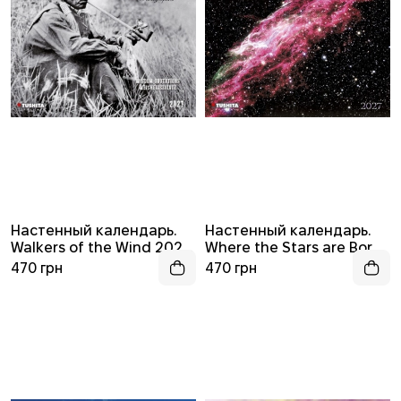
Настенный календарь.
Настенный календарь.
Walkers of the Wind 2027
Where the Stars are Born
(Гуляющие по ветру
2027 (Где рождаются
470 грн
470 грн
2027)
звезды 2027)