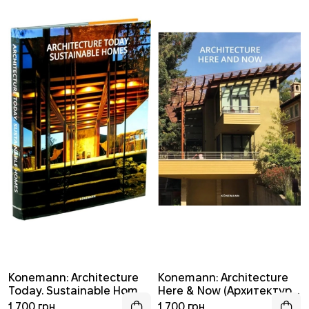
Konemann: Architecture
Konemann: Architecture
Today. Sustainable Home
Here & Now (Архитектура
(Современная
здесь и сейчас)
1 700 грн
1 700 грн