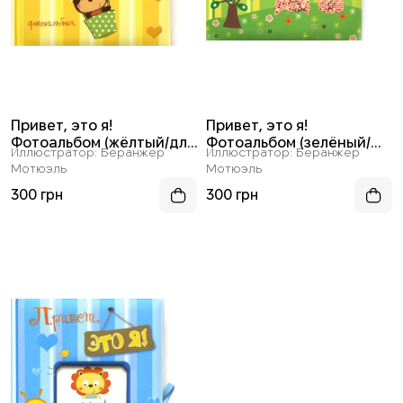
Привет, это я!
Привет, это я!
Фотоальбом (жёлтый/для
Фотоальбом (зелёный/
Иллюстратор: Беранжер
Иллюстратор: Беранжер
мальчиков)
для девочек)
Мотюэль
Мотюэль
300 грн
300 грн