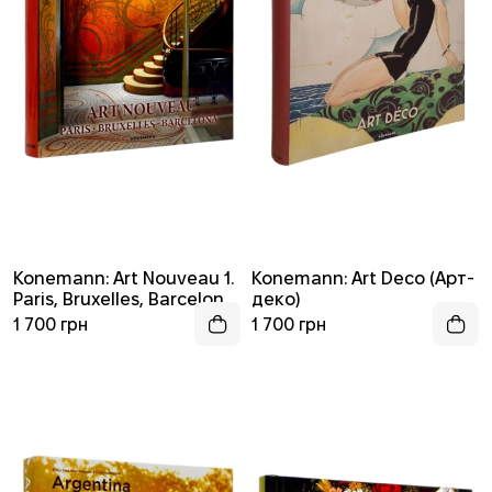
Konemann: Art Nouveau 1.
Konemann: Art Deco (Арт-
Paris, Bruxelles, Barcelona
деко)
(Ар-нуво / Модерн. Часть
1 700 грн
1 700 грн
1. Париж, Брюссель,
Барселона)