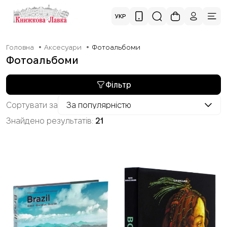
УКР
Головна
Аксесуари
Фотоальбоми
Фотоальбоми
Фільтр
Сортувати за
За популярністю
Знайдено результатів:
21