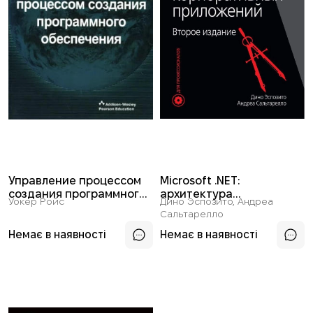
Управление процессом
Microsoft .NET:
создания программного
архитектура
Уокер Ройс
Дино Эспозито, Андреа
обеспечения
корпоративных
Сальтарелло
приложений
Немає в наявності
Немає в наявності