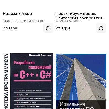
Надежный код
Проектируем время.
Психология восприятия
Маршалл Д., Бруно Джон
Стивен К. Сеов
времени в программном
обеспечении
250 грн
250 грн