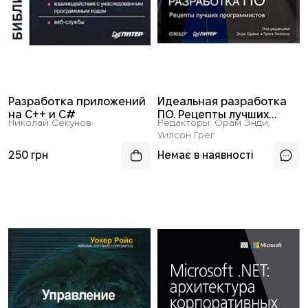
Разработка приложений
Идеальная разработка
на C++ и C#
ПО. Рецепты лучших
Николай Секунов
Редакторы: Орам Энди,
программистов
Уилсон Грег
250 грн
Немає в наявності