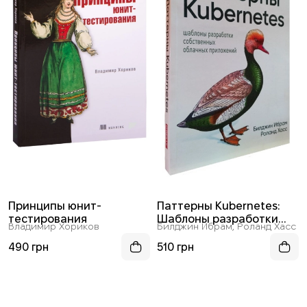
Принципы юнит-
Паттерны Kubernetes:
тестирования
Шаблоны разработки
Владимир Хориков
Билджин Ибрам, Роланд Хасс
собственных облачных
приложений
490 грн
510 грн