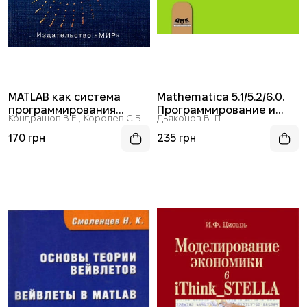
MATLAB как система
Mathematica 5.1/5.2/6.0.
программирования
Программирование и
Кондрашов В.Е., Королев С.Б.
Дьяконов В. П.
научно-технических
математические
расчетов
вычисления
170 грн
235 грн