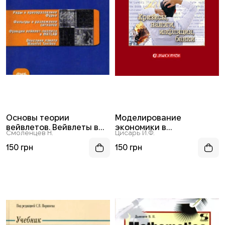
Основы теории
Моделирование
вейвлетов. Вейвлеты в
экономики в
Смоленцев Н.
Цисарь И.Ф.
MATLAB. Учебник
iThink_STELLA. Кризисы,
налоги, инфляция, банки
150 грн
150 грн