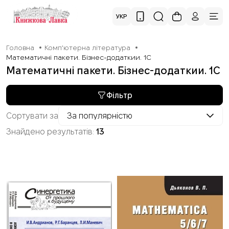
УКР
Головна
Комп'ютерна література
Математичні пакети. Бізнес-додаткии. 1С
Математичні пакети. Бізнес-додаткии. 1С
Фільтр
Сортувати за
За популярністю
Знайдено результатів:
13