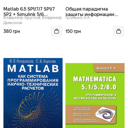
Matlab 6.5 SP1/7/7 SP1/7
Общая парадигма
SP2 + Simulink 5/6.
защиты информации:
Владимир Круглов, Владимир
Громыко И.А.
Инструменты
проблемы защиты
Дьяконов
искусственного
информации в аспектах
интеллекта и
математического
380 грн
150 грн
биоинформатики
моделирования