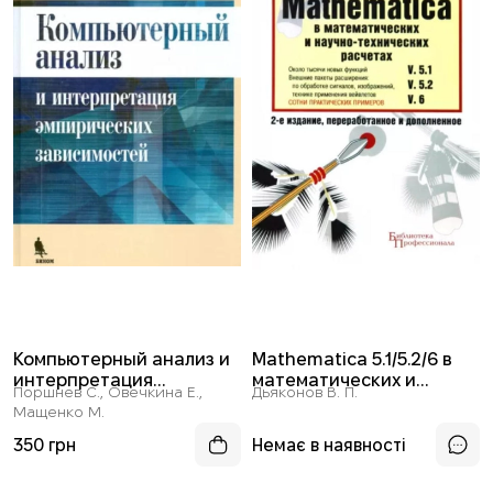
Компьютерный анализ и
Mathematica 5.1/5.2/6 в
интерпретация
математических и
Поршнев С., Овечкина Е.,
Дьяконов В. П.
эмпирических
научно-технических
Мащенко М.
зависимостей
расчетах
350 грн
Немає в наявності