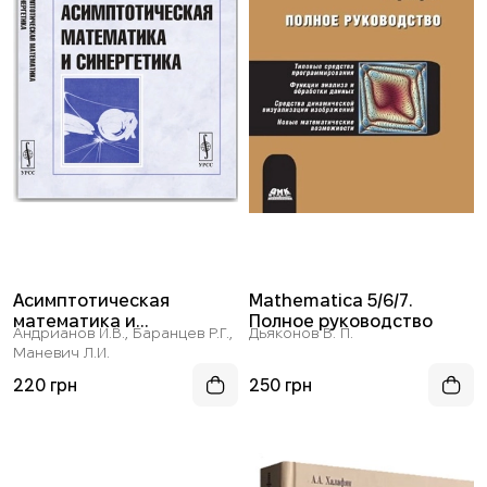
Асимптотическая
Mathematica 5/6/7.
математика и
Полное руководство
Андрианов И.В., Баранцев Р.Г.,
Дьяконов В. П.
синергетика: Путь к
Маневич Л.И.
целостной простоте
220 грн
250 грн