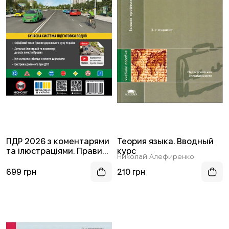
ПДР 2026 з коментарями
Теория языка. Вводный
та ілюстраціями. Правила
курс
Николай Алефиренко
дорожнього руху 2026 з
коментарями та
699 грн
210 грн
ілюстраціями (Моноліт)