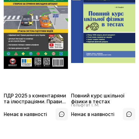
ПДР 2025 з коментарями
Повний курс шкільної
та ілюстраціями. Правила
фізики в тестах
Гельфгат І. М.
дорожнього руху 2025 з
коментарями та
Немає в наявності
Немає в наявності
ілюстраціями (вид-во
Моноліт)