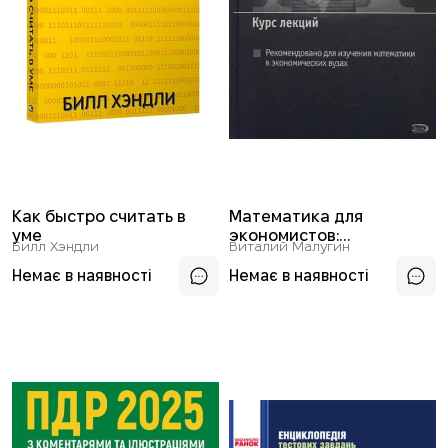
Как быстро считать в
Математика для
уме
экономистов:
Билл Хэндли
Виталий Малугин
Математический анализ.
Курс лекций
Немає в наявності
Немає в наявності