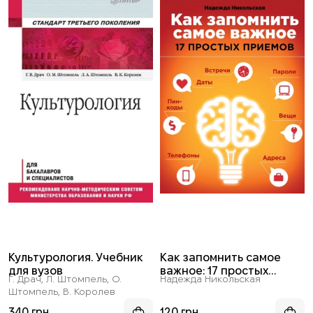
Культурология. Учебник
Как запомнить самое
для вузов
важное: 17 простых
Г. Драч, Л. Штомпель, О.
Надежда Никольская
приемов
Штомпель, В. Королев
340 грн
120 грн