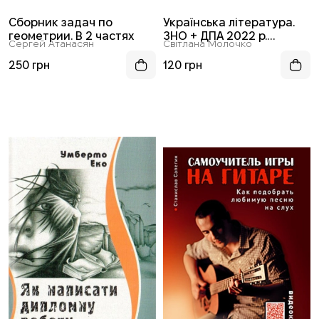
Сборник задач по
Українська література.
геометрии. В 2 частях
ЗНО + ДПА 2022 р.
Сергей Атанасян
Світлана Молочко
Збірник тестових
завдань
250 грн
120 грн