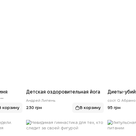
имя
Детская оздоровительная йога
Диеты-убий
я
Андрей Липень
сост. О. Абрамов
ия для
ть
230 грн
95 грн