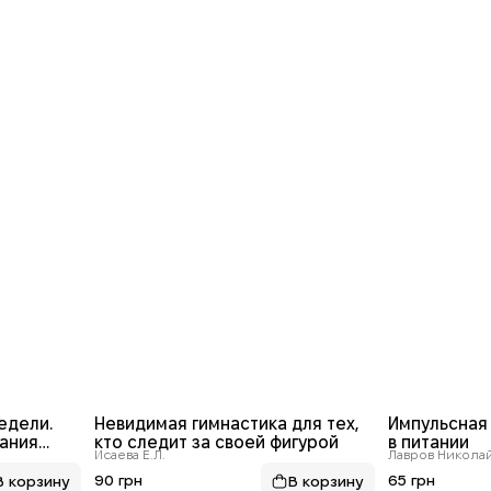
едели.
Невидимая гимнастика для тех,
Импульсная
гания
кто следит за своей фигурой
в питании
Исаева Е.Л.
Лавров Никола
90 грн
65 грн