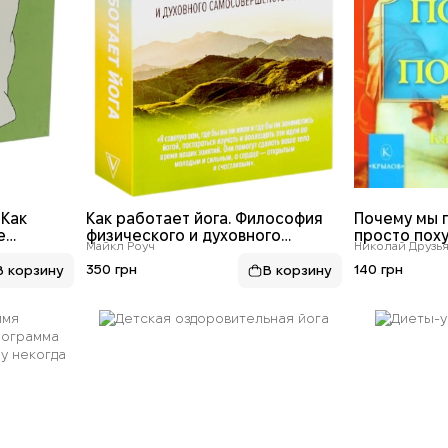
 Как
Как работает йога. Философия
Почему мы п
е
физического и духовного
просто пох
Майкл Роуч
Николай Друзья
самосовершенствования
350 грн
140 грн