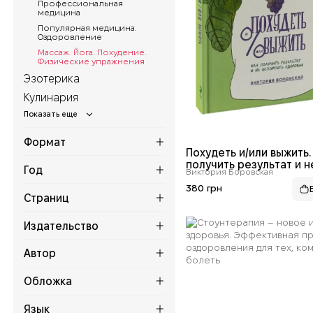
Профессиональная
медицина
Популярная медицина.
Оздоровление
Массаж. Йога. Похудение.
Физические упражнения
Эзотерика
Кулинария
Формат
Похудеть и/или выжить.
получить результат и н
Год
Виктория Боровская
испортить здоровье
380 грн
Страниц
Издательство
Автор
Обложка
Язык