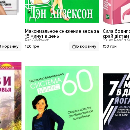
Максимальное снижение веса за
Сила бодипо
15 минут в день
край дієтам 
Дэн Айзексон
Мэган Джейн К
своїм тілом
120 грн
150 грн