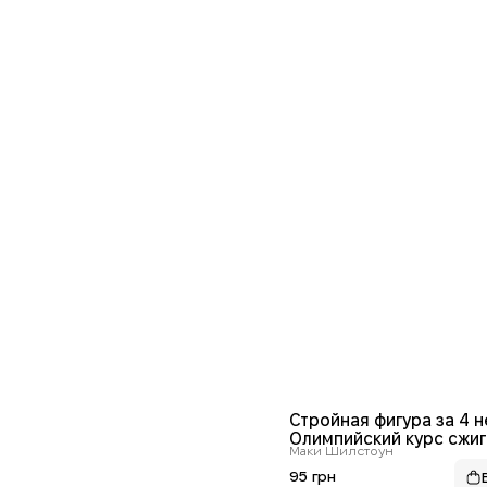
Стройная фигура за 4 н
Олимпийский курс сжи
Маки Шилстоун
лишнего жира
95 грн