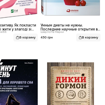
зитиву. Як покласти
Умным диеты не нужны.
і жити у злагоді зі
Последние научные открытия в
ребб
Шарлотта Марки
области борьбы с лишним
весом
430 грн