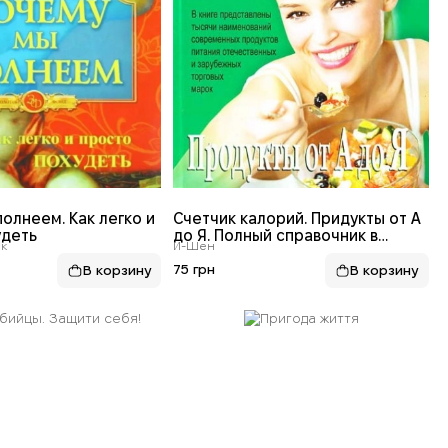
олнеем. Как легко и
Счетчик калорий. Придукты от А
удеть
до Я. Полный справочник в
к
И-Шен
таблицах
75 грн