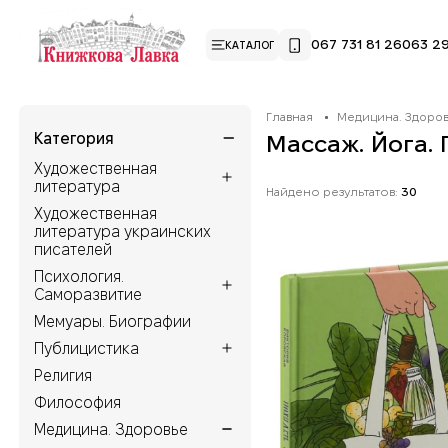
067 731 81 26
063 29
КАТАЛОГ
Главная
Медицина. Здоро
Категория
Массаж. Йога.
Художественная
литература
Найдено результатов:
30
Художественная
литература украинских
писателей
Психология.
Саморазвитие
Мемуары. Биографии
Публицистика
Религия
Философия
Медицина. Здоровье