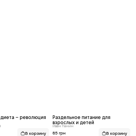
 диета – революция
Раздельное питание для
взрослых и детей
й
Иван Панин
85 грн