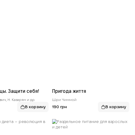
цы. Защити себя!
Пригода життя
ич, Н. Казарян и др.
Шри Чинмой
190 грн