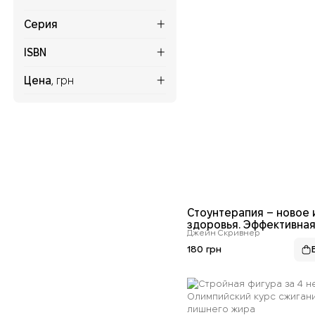
Серия
ISBN
Цена
, грн
Стоунтерапия – новое 
здоровья. Эффективна
Джейн Скривнер
программа оздоровлен
тех, кому некогда боле
180 грн