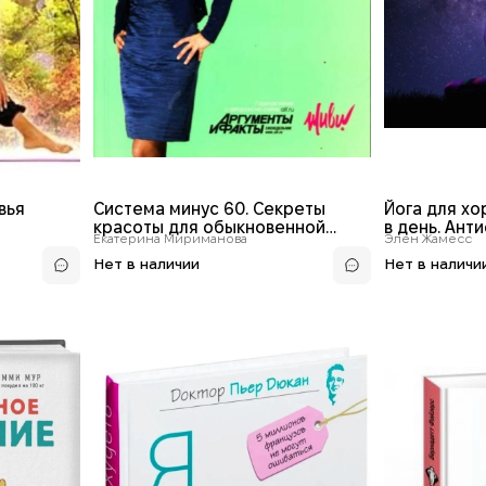
вья
Система минус 60. Секреты
Йога для хо
красоты для обыкновенной
в день. Ант
Екатерина Мириманова
Элен Жамесс
волшебницы
расслаблени
Пошаговая 
Нет в наличии
Нет в наличи