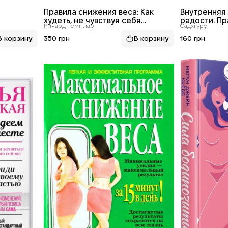
Правила снижения веса: Как
Внутренняя 
худеть, не чувствуя себя
радости. П
Ричард Темплар
Садхгуру
несчастным
руководство
350 грн
160 грн