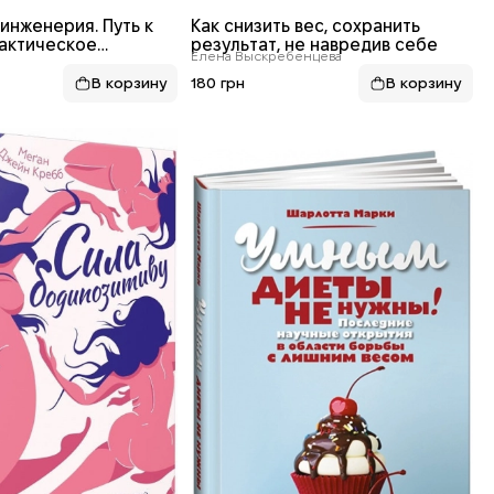
инженерия. Путь к
Как снизить вес, сохранить
рактическое
результат, не навредив себе
Елена Выскребенцева
 от йога
180 грн