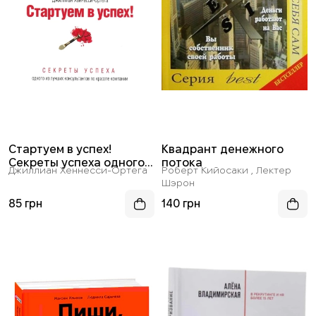
Стартуем в успех!
Квадрант денежного
Секреты успеха одного
потока
Джиллиан Хеннесси-Ортега
Роберт Кийосаки , Лектер
из лучших консультантов
Шэрон
по красоте компании
Mary Kay
85 грн
140 грн