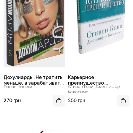
Дохулиарды. Не тратить
Карьерное
меньше, а зарабатывать
преимущество.
Лилия Нилова
Стивен Кови, Дженнифер
больше
Практические
Колосимо
рекомендации
270 грн
250 грн