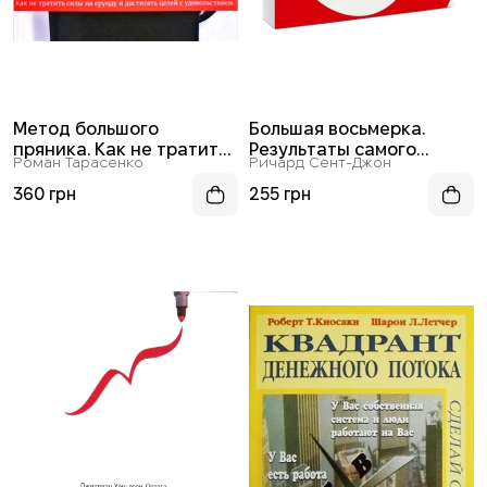
Метод большого
Большая восьмерка.
пряника. Как не тратить
Результаты самого
Роман Тарасенко
Ричард Сент-Джон
силы на ерунду и
масштабного
достигать целей с
исследования успешных
360 грн
255 грн
удовольствием
людей