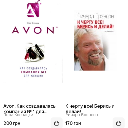
Avon. Как создавалась
К черту все! Берись и
компания № 1 для
делай!
Лора Клепацки
Ричард Брэнсон
женщин
200 грн
170 грн