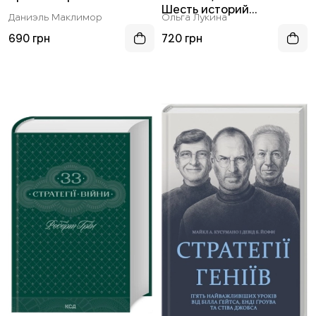
Шесть историй
Даниэль Маклимор
Ольга Лукина
трансформации лидеров:
от эффективности к
690 грн
720 грн
самореализации