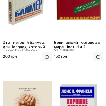
Этот негодяй Балмер,
Величайший торговец в
или Человек, который
мире. Часть 1 и 2
Фредрик А. Максвелл
Ог Мандино
управляет
“Майкрософтом”
200 грн
150 грн