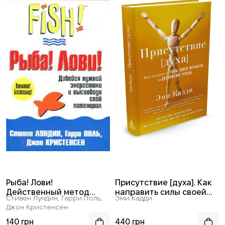
Рыба! Лови!
Присутствие [духа]. Как
Действенный метод
направить силы своей
Стивен Лундин, Гарри Поль,
Эми Кадди
повышения боевого духа
личности на достижение
Джон Кристенсен
и результативности
успеха
работы
140 грн
440 грн