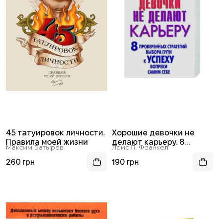
45 татуировок личности.
Хорошие девочки не
Правила моей жизни
делают карьеру. 8
Максим Батырев
Лоис П. Франкел
проверенных стратегий
выбора пути к успеху
260 грн
190 грн
вопреки самим себе