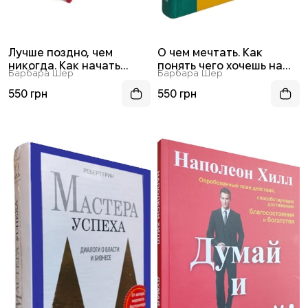
Лучше поздно, чем
О чем мечтать. Как
никогда. Как начать
понять чего хочешь на
Барбара Шер
Барбара Шер
новую жизнь в любом
самом деле, и как этого
возрасте
добиться
550 грн
550 грн