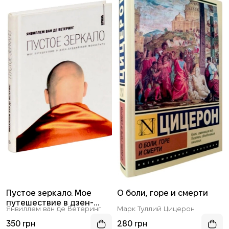
Пустое зеркало. Мое
О боли, горе и смерти
путешествие в дзен-
Янвиллем ван де Ветеринг
Марк Туллий Цицерон
буддийский монастырь
350 грн
280 грн