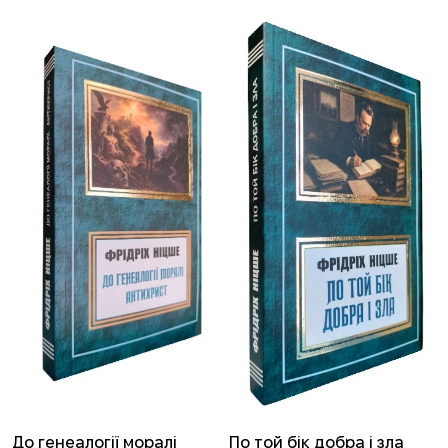
До генеалогії моралі
По той бік добра і зла