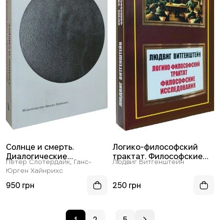
Солнце и смерть.
Логико-философский
Диалогические
трактат. Философские
Петер Слотердайк, Ганс-
Людвиг Витгенштейн
исследования
исследования
Юрген Хайнрихс
950 грн
250 грн
1
2
5
...