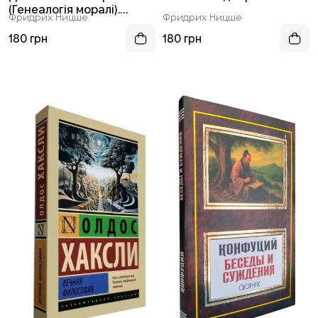
(Генеалогія моралі).
Фридрих Ницше
Фридрих Ницше
Антихрист
180 грн
180 грн