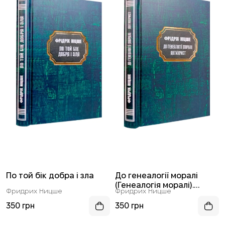
По той бік добра і зла
До генеалогії моралі
(Генеалогія моралі).
Фридрих Ницше
Фридрих Ницше
Антихрист
350 грн
350 грн