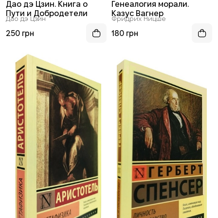
Дао дэ Цзин. Книга о
Генеалогия морали.
Пути и Добродетели
Казус Вагнер
Дао дэ Цзин
Фридрих Ницше
250 грн
180 грн