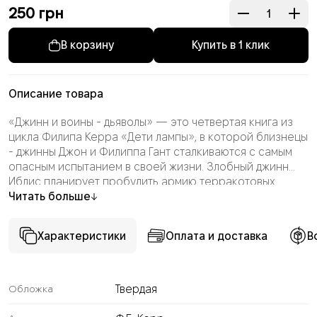
250
грн
Купить в 1 клик
Описание товара
«Джинн и воины - дьяволы» — это четвертая книга из
цикла Филипа Керра «Дети лампы», в которой близнецы
- джинны Джон и Филиппа Гант сталкиваются с самым
опасным испытанием в своей жизни. Злобный джинн
Иблис планирует пробудить армию терракотовых
воинов - дьяволов, чтобы захватить власть над миром и
Читать больше
уничтожить удачу человечества. Героям предстоит
отправиться в Китай, преодолеть Великую стену и
Характеристики
Оплата и доставка
В
разгадать тайны древних императоров. Книга
наполнена восточной магией, головоломками и
динамичными приключениями, где на кону стоит не
только судьба семьи Гант, но и равновесие между
Твердая
Обложка
добром и злом во всей Вселенной.