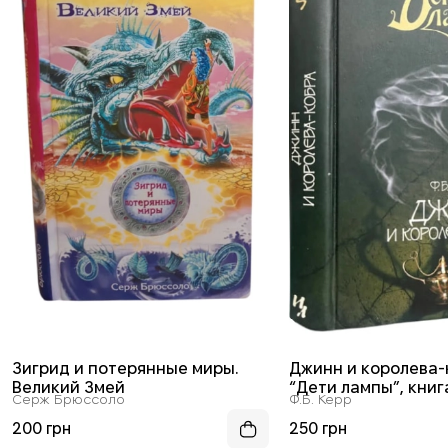
Зигрид и потерянные миры.
Джинн и королева-
Великий Змей
“Дети лампы”, книг
Серж Брюссоло
Ф.Б. Керр
200 грн
250 грн