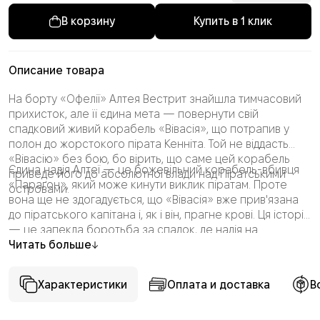
Купить в 1 клик
Описание товара
На борту «Офелії» Алтея Вестрит знайшла тимчасовий
прихисток, але її єдина мета — повернути свій
спадковий живий корабель «Вівасія», що потрапив у
полон до жорстокого пірата Кенніта. Той не віддасть
«Вівасію» без бою, бо вірить, що саме цей корабель
Єдина надія Алтеї — це божевільний корабель-вбивця
приведе його до абсолютної влади над Піратськими
«Параґон», який може кинути виклик піратам. Проте
островами.
вона ще не здогадується, що «Вівасія» вже прив'язана
до піратського капітана і, як і він, прагне крові. Ця історія
— це запекла боротьба за спадок, де надія на
порятунок залежить від шаленого корабля, а кохання
Читать больше
переплітається з помстою.
Характеристики
Оплата и доставка
В