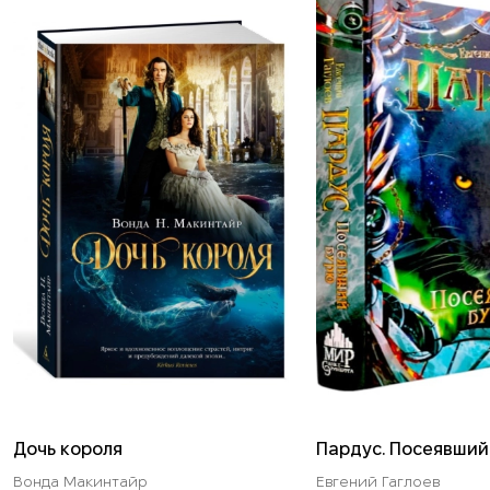
Дочь короля
Пардус. Посеявший
Вонда Макинтайр
Евгений Гаглоев