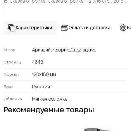
15. Сказка о Тройке. Сказка о Тройке – 2 (416 стр. , 2016 г.
)
Характеристики
Оплата и доставка
В
Аркадий и Борис Стругацкие
Автор
4648
Страниц
120x180 мм
Формат
Русский
Язык
Мягкая обложка
Обложка
Рекомендуемые товары