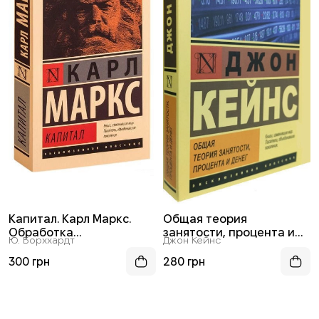
Капитал. Карл Маркс.
Общая теория
Обработка
занятости, процента и
Ю. Борххардт
Джон Кейнс
классического труда,
денег
выполненная историком
300 грн
280 грн
и экономистом Ю.
Борххардтом.