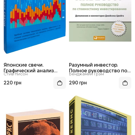
Японские свечи.
Разумный инвестор.
Графический анализ
Полное руководство по
Стив Нисон
Бенджамин Грэм
финансовых рынков
стоимостному
инвестированию (мягкая
220 грн
290 грн
обл.)