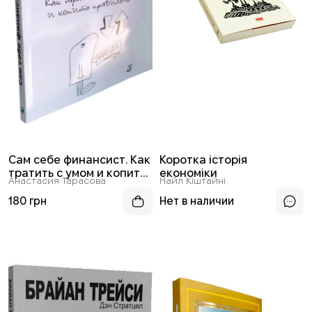
Сам себе финансист. Как
Коротка історія
тратить с умом и копить
економіки
Анастасия Тарасова
Найл Кіштайні
правильно
180 грн
Нет в наличии