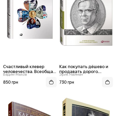
Счастливый клевер
Как покупать дёшево и
человечества. Всеобщая
продавать дорого.
Вадим Махов
Эрик Найман
история открытий,
Пособие для разумного
технологий,
инвестора
850 грн
730 грн
конкуренции и
богатства